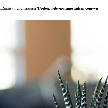
..$args) in
/home/users/1/eebee/web/~puramo-zukan.com/wp-