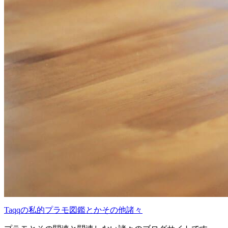
Taqqの私的プラモ図鑑とかその他諸々