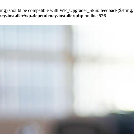
ring) should be compatible with WP_Upgrader_Skin::feedback($string, .
cy-installer/wp-dependency-installer.php
on line
526