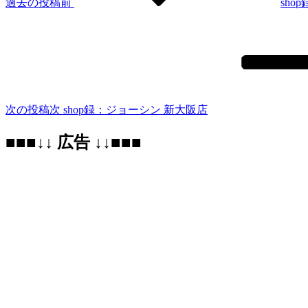
過去の投稿
前
sh
次の投稿
次
shop録：ジョーシン 新大阪店
■■■↓↓ 広告 ↓↓■■■