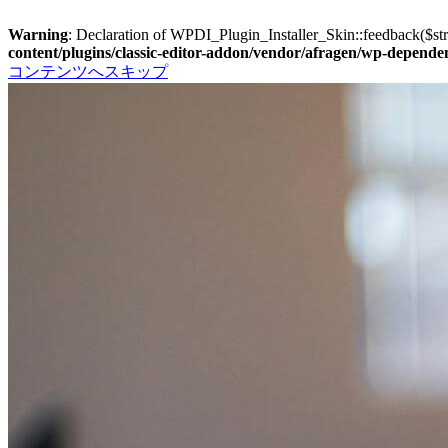
Warning
: Declaration of WPDI_Plugin_Installer_Skin::feedback($st
content/plugins/classic-editor-addon/vendor/afragen/wp-dependen
コンテンツへスキップ